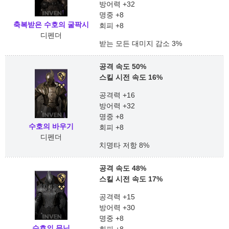
방어력 +32
명중 +8
축복받은 수호의 굴팍시
회피 +8
디펜더
받는 모든 대미지 감소 3%
공격 속도 50%
스킬 시전 속도 16%
공격력 +16
방어력 +32
명중 +8
수호의 바우기
회피 +8
디펜더
치명타 저항 8%
공격 속도 48%
스킬 시전 속도 17%
공격력 +15
방어력 +30
명중 +8
수호의 무닌