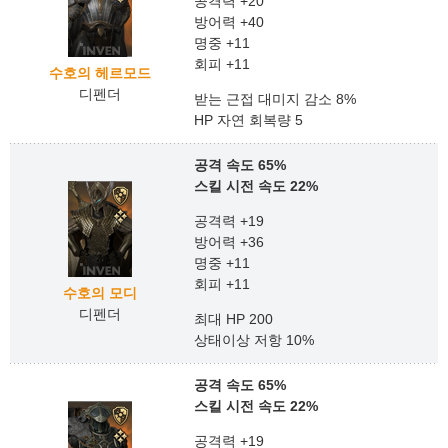
공격력 +20
방어력 +40
명중 +11
회피 +11
수호의 헤르모드
디펜더
받는 근접 대미지 감소 8%
HP 자연 회복량 5
공격 속도 65%
스킬 시전 속도 22%
공격력 +19
방어력 +36
명중 +11
회피 +11
수호의 모디
디펜더
최대 HP 200
상태이상 저항 10%
공격 속도 65%
스킬 시전 속도 22%
공격력 +19