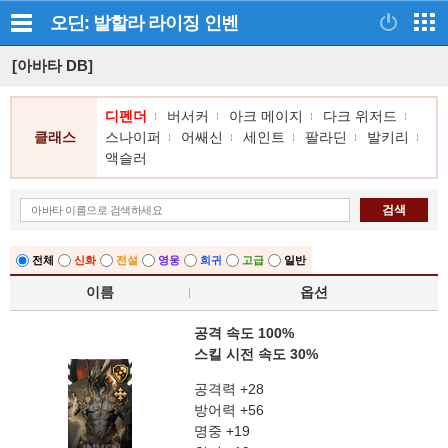
오딘: 발할라 라이징
인벤
[아바타 DB]
디펜더
버서커
아크 메이지
다크 위저드
클래스
스나이퍼
어쌔신
세인트
팔라딘
발키리
액슬러
검색
전체
신화
전설
영웅
희귀
고급
일반
이름
옵션
공격 속도 100%
스킬 시전 속도 30%
공격력 +28
방어력 +56
명중 +19