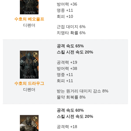
방어력 +36
명중 +11
회피 +10
수호의 베오울프
디펜더
근접 대미지 6%
치명타 확률 6%
공격 속도 65%
스킬 시전 속도 20%
공격력 +19
방어력 +38
명중 +11
회피 +11
수호의 드라우그
디펜더
받는 원거리 대미지 감소 8%
물약 회복률 8%
공격 속도 60%
스킬 시전 속도 20%
공격력 +18