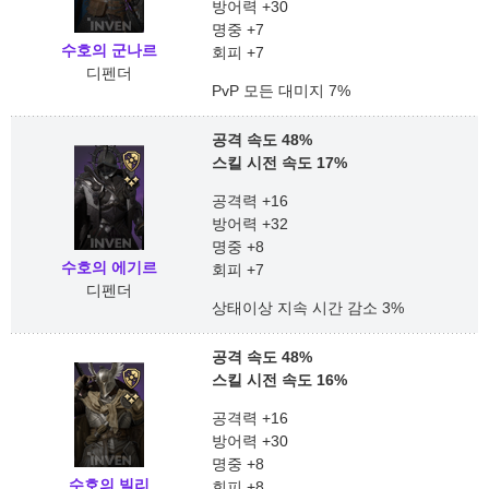
방어력 +30
명중 +7
수호의 군나르
회피 +7
디펜더
PvP 모든 대미지 7%
공격 속도 48%
스킬 시전 속도 17%
공격력 +16
방어력 +32
명중 +8
수호의 에기르
회피 +7
디펜더
상태이상 지속 시간 감소 3%
공격 속도 48%
스킬 시전 속도 16%
공격력 +16
방어력 +30
명중 +8
수호의 빌리
회피 +8